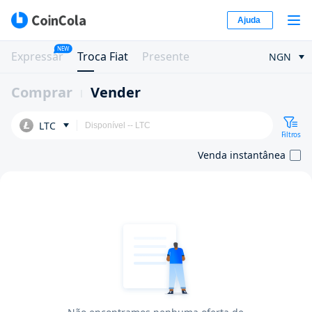
Ajuda
NEW
Expressar
Troca Fiat
Presente
NGN
Comprar
Vender
LTC
Filtros
Venda instantânea