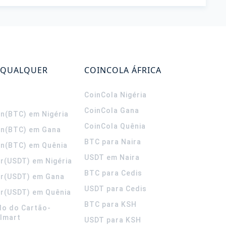
 QUALQUER
COINCOLA ÁFRICA
CoinCola
Nigéria
CoinCola
Gana
in(BTC) em Nigéria
CoinCola
Quênia
in(BTC) em Gana
BTC para Naira
in(BTC) em Quênia
USDT em Naira
r(USDT) em Nigéria
BTC para Cedis
er(USDT) em Gana
USDT para Cedis
r(USDT) em Quênia
BTC para KSH
do do Cartão-
lmart
USDT para KSH