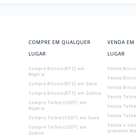
COMPRE EM QUALQUER
VENDA EM
LUGAR
LUGAR
Compre Bitcoin(BTC) em
Venda Bitco
Nigéria
Venda Bitco
Compre Bitcoin(BTC) em Gana
Venda Bitco
Compre Bitcoin(BTC) em Quênia
Venda Tethe
Compre Tether(USDT) em
Venda Teth
Nigéria
Venda Tethe
Compre Tether(USDT) em Gana
Venda o sal
Compre Tether(USDT) em
presente Wa
Quênia