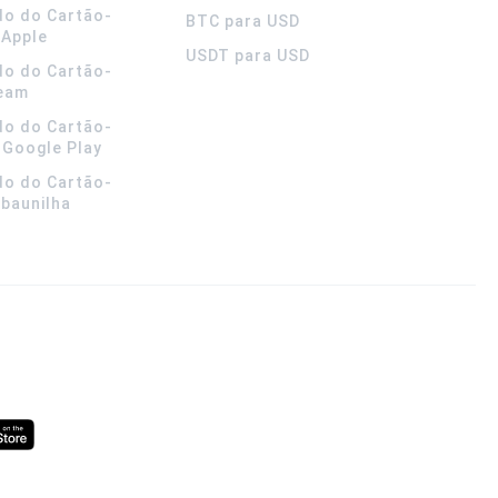
do do Cartão-
BTC para USD
 Apple
USDT para USD
do do Cartão-
team
do do Cartão-
 Google Play
do do Cartão-
 baunilha