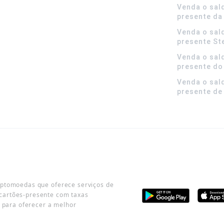
Venda o sal
presente da
Venda o sal
presente S
Venda o sal
presente do
Venda o sal
presente de
iptomoedas que oferece serviços de
cartões-presente com taxas
o para oferecer a melhor