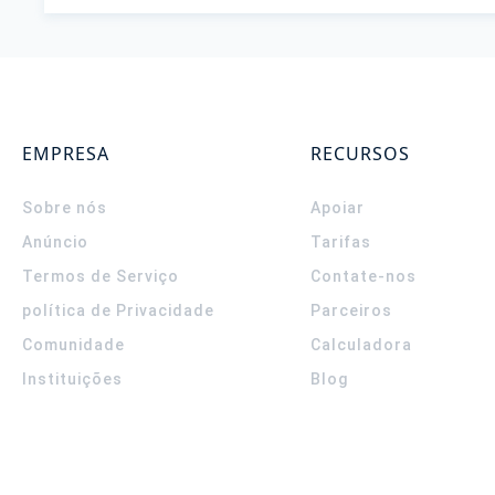
EMPRESA
RECURSOS
Sobre nós
Apoiar
Anúncio
Tarifas
Termos de Serviço
Contate-nos
política de Privacidade
Parceiros
Comunidade
Calculadora
Instituições
Blog