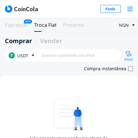
Ajuda
NEW
Expressar
Troca Fiat
Presente
NGN
Comprar
Vender
USDT
Filtros
Compra instantânea