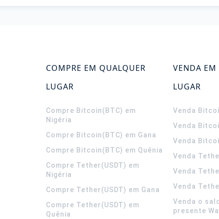
COMPRE EM QUALQUER
VENDA EM
LUGAR
LUGAR
Compre Bitcoin(BTC) em
Venda Bitco
Nigéria
Venda Bitco
Compre Bitcoin(BTC) em Gana
Venda Bitco
Compre Bitcoin(BTC) em Quênia
Venda Tethe
Compre Tether(USDT) em
Venda Teth
Nigéria
Venda Tethe
Compre Tether(USDT) em Gana
Venda o sal
Compre Tether(USDT) em
presente Wa
Quênia