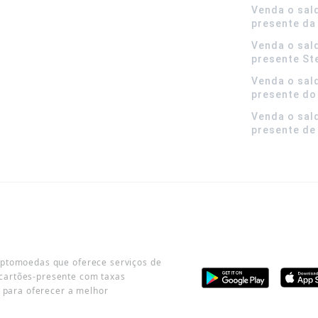
Venda o sal
presente da
Venda o sal
presente S
Venda o sal
presente do
Venda o sal
presente de
iptomoedas que oferece serviços de
cartões-presente com taxas
o para oferecer a melhor