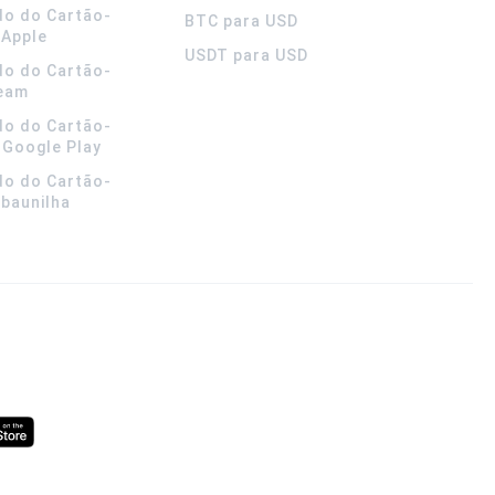
do do Cartão-
BTC para USD
 Apple
USDT para USD
do do Cartão-
team
do do Cartão-
 Google Play
do do Cartão-
 baunilha