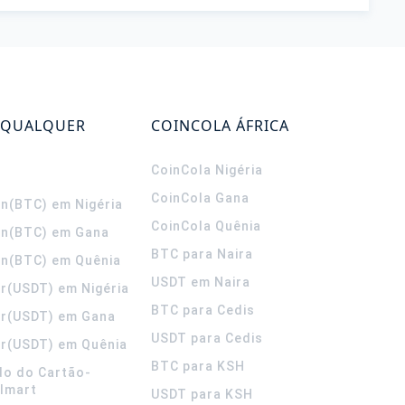
 QUALQUER
COINCOLA ÁFRICA
CoinCola
Nigéria
CoinCola
Gana
in(BTC) em Nigéria
CoinCola
Quênia
in(BTC) em Gana
BTC para Naira
in(BTC) em Quênia
USDT em Naira
r(USDT) em Nigéria
BTC para Cedis
er(USDT) em Gana
USDT para Cedis
r(USDT) em Quênia
BTC para KSH
do do Cartão-
lmart
USDT para KSH