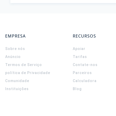
EMPRESA
RECURSOS
Sobre nós
Apoiar
Anúncio
Tarifas
Termos de Serviço
Contate-nos
política de Privacidade
Parceiros
Comunidade
Calculadora
Instituições
Blog