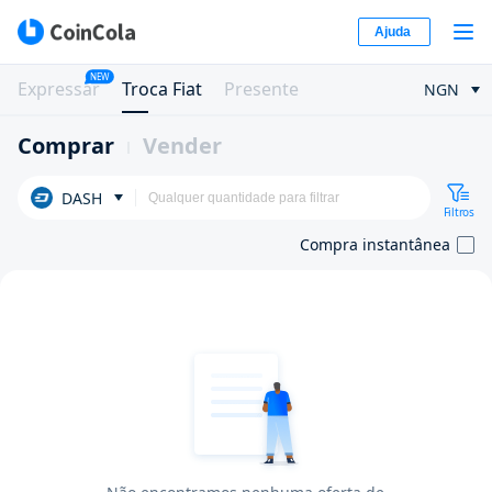
Ajuda
NEW
Expressar
Troca Fiat
Presente
NGN
Comprar
Vender
DASH
Filtros
Compra instantânea