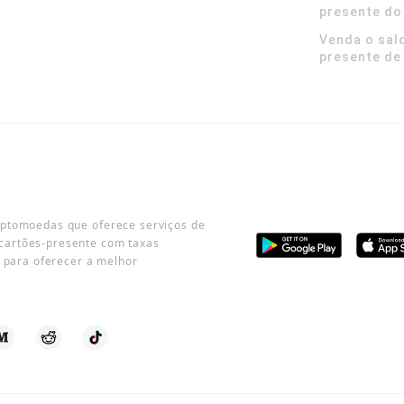
presente do
Venda o sal
presente de
iptomoedas que oferece serviços de
cartões-presente com taxas
o para oferecer a melhor