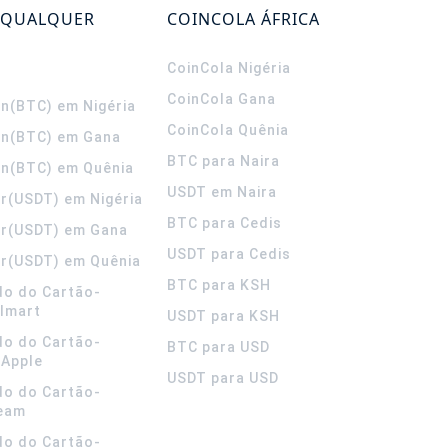
 QUALQUER
COINCOLA ÁFRICA
CoinCola
Nigéria
CoinCola
Gana
in(BTC) em Nigéria
CoinCola
Quênia
in(BTC) em Gana
BTC para Naira
in(BTC) em Quênia
USDT em Naira
r(USDT) em Nigéria
BTC para Cedis
er(USDT) em Gana
USDT para Cedis
r(USDT) em Quênia
BTC para KSH
do do Cartão-
lmart
USDT para KSH
do do Cartão-
BTC para USD
 Apple
USDT para USD
do do Cartão-
team
do do Cartão-