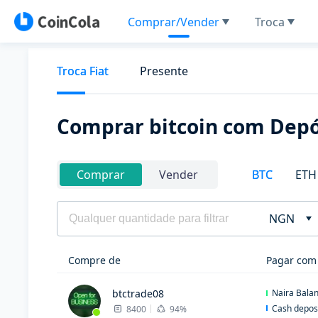
Comprar/Vender
Troca
Troca Fiat
Presente
Comprar bitcoin com Depó
BTC
ETH
Comprar
Vender
NGN
Compre de
Pagar com
btctrade08
Naira Bala
Cash depos
8400
94%