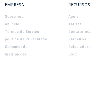
EMPRESA
RECURSOS
Sobre nós
Apoiar
Anúncio
Tarifas
Termos de Serviço
Contate-nos
política de Privacidade
Parceiros
Comunidade
Calculadora
Instituições
Blog