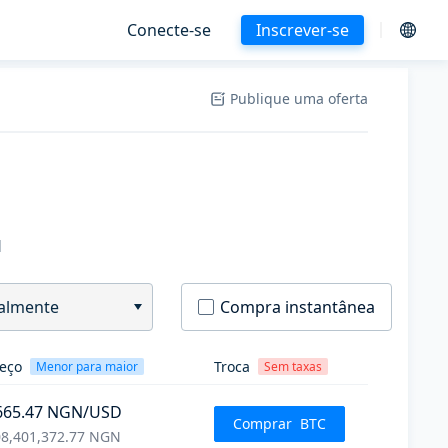
Conecte-se
Inscrever-se
Publique uma oferta
H
almente
Compra instantânea
eço
Troca
Menor para maior
Sem taxas
665.47
NGN
/USD
Comprar
BTC
8,401,372.77
NGN