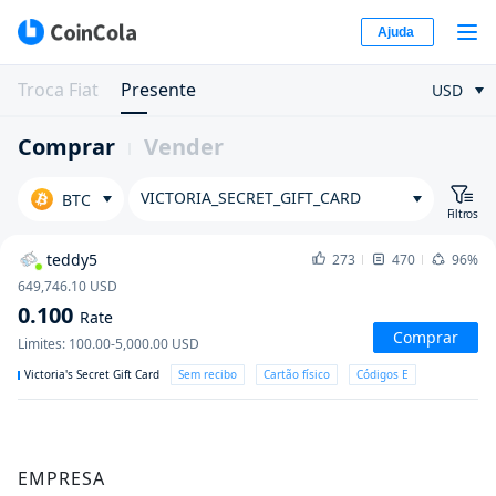
Ajuda
Troca Fiat
Presente
USD
Comprar
Vender
VICTORIA_SECRET_GIFT_CARD
BTC
Filtros
teddy5
273
470
96%
649,746.10
USD
0.100
Rate
Comprar
Limites
:
100.00-5,000.00
USD
Victoria's Secret Gift Card
Sem recibo
Cartão físico
Códigos E
EMPRESA