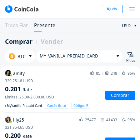
Ajuda
Troca Fiat
Presente
USD
Comprar
Vender
MY_VANILLA_PREPAID_CARD
BTC
Filtros
amity
85
248
96%
320,251.81
USD
0.201
Rate
Comprar
Limites
:
25.00-2,000.00
USD
MyVanilla Prepaid Card
Cartão físico
Códigos E
lily25
25477
41433
98%
321,854.65
USD
0.200
Rate