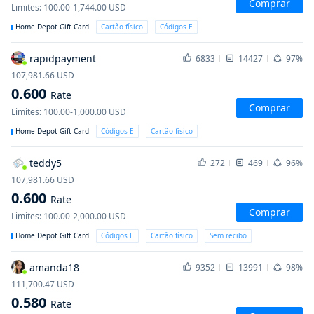
Comprar
Limites
:
100.00-1,744.00
USD
Home Depot Gift Card
Cartão físico
Códigos E
rapidpayment
6833
14427
97%
107,981.66
USD
0.600
Rate
Comprar
Limites
:
100.00-1,000.00
USD
Home Depot Gift Card
Códigos E
Cartão físico
teddy5
272
469
96%
107,981.66
USD
0.600
Rate
Comprar
Limites
:
100.00-2,000.00
USD
Home Depot Gift Card
Códigos E
Cartão físico
Sem recibo
amanda18
9352
13991
98%
111,700.47
USD
0.580
Rate