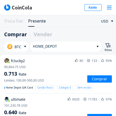
Ajuda
Troca Fiat
Presente
USD
Comprar
Vender
HOME_DEPOT
BTC
Filtros
fclucky2
80
133
95%
90,864.75
USD
0.713
Rate
Comprar
Limites
:
100.00-500.00
USD
Home Depot Gift Card
Cartão físico
Códigos E
Sem recibo
ultimate
6920
11783
97%
101,230.78
USD
0.640
Rate