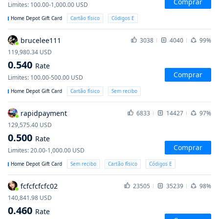
Comprar
Limites
:
100.00-1,000.00
USD
Home Depot Gift Card
Cartão físico
Códigos E
brucelee111
3038
4040
99%
119,980.34
USD
0.540
Rate
Comprar
Limites
:
100.00-500.00
USD
Home Depot Gift Card
Cartão físico
Sem recibo
rapidpayment
6833
14427
97%
129,575.40
USD
0.500
Rate
Comprar
Limites
:
20.00-1,000.00
USD
Home Depot Gift Card
Sem recibo
Cartão físico
Códigos E
fcfcfcfcfc02
23505
35239
98%
140,841.98
USD
0.460
Rate