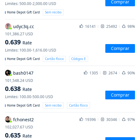
Comprar
Limites
:
500.00-2,000.00
USD
Home Depot Gift Card
Sem recibo
udyc3q.cc
16141
25492
98%
101,386.27
USD
0.639
Rate
Comprar
Limites
:
100.00-1,616.00
USD
Home Depot Gift Card
Cartão físico
Códigos E
bash0147
1305
2674
90%
101,548.24
USD
0.638
Rate
Comprar
Limites
:
100.00-500.00
USD
Home Depot Gift Card
Sem recibo
Cartão físico
fchonest2
19396
30346
97%
102,027.67
USD
0.635
Rate