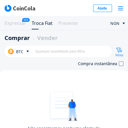
Ajuda
NEW
Expressar
Troca Fiat
Presente
NGN
Comprar
Vender
BTC
Filtros
Compra instantânea