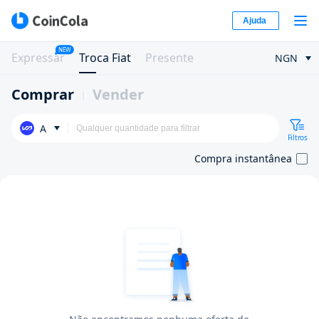
Ajuda
NEW
Expressar
Troca Fiat
Presente
NGN
Comprar
Vender
A
Filtros
Compra instantânea