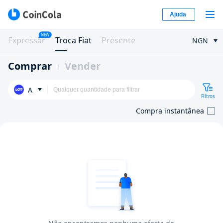
Ajuda
NEW
Expressar
Troca Fiat
Presente
NGN
Comprar
Vender
A
Filtros
Compra instantânea