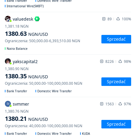
Bank Transfer
Domestic Wire Transfer
International Wire(SWIFT)
valuedesk
89
100%
1,381.18
NGN
1380.63
NGN
/USD
Sprzedać
Ograniczenia
:
500,000.00
-
6,393,510.00
NGN
Naira Balance
yakscapital2
8226
98%
1,380.90
NGN
1380.35
NGN
/USD
Sprzedać
Ograniczenia
:
50,000.00
-
100,000,000.00
NGN
Bank Transfer
Domestic Wire Transfer
svmmer
1563
97%
SV
1,380.76
NGN
1380.21
NGN
/USD
Sprzedać
Ograniczenia
:
40,000.00
-
100,000,000.00
NGN
Bank Transfer
Domestic Wire Transfer
KUDA