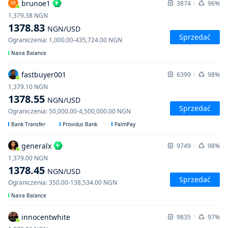
brunoe1
3874
96%
BR
1,379.38
NGN
1378.83
NGN
/USD
Sprzedać
Ograniczenia
:
1,000.00
-
435,724.00
NGN
Naira Balance
fastbuyer001
6399
98%
1,379.10
NGN
1378.55
NGN
/USD
Sprzedać
Ograniczenia
:
50,000.00
-
4,500,000.00
NGN
Bank Transfer
Providus Bank
PalmPay
generalx
9749
98%
1,379.00
NGN
1378.45
NGN
/USD
Sprzedać
Ograniczenia
:
350.00
-
138,534.00
NGN
Naira Balance
innocentwhite
9835
97%