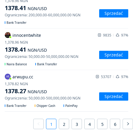
1,378.96
NGN
1378.41
NGN
/USD
Sprzedać
Ograniczenia
:
200,000.00
-
60,000,000.00
NGN
Bank Transfer
innocentwhite
9835
97%
1,378.96
NGN
1378.41
NGN
/USD
Sprzedać
Ograniczenia
:
50,000.00
-
50,000,000.00
NGN
Naira Balance
Bank Transfer
arwupu.cc
53707
97%
AR
1,378.82
NGN
1378.27
NGN
/USD
Sprzedać
Ograniczenia
:
50,000.00
-
500,000,000.00
NGN
Bank Transfer
Chipper Cash
PalmPay
1
2
3
4
5
6