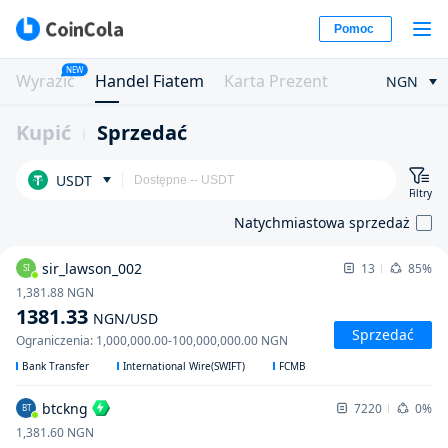
Pomoc
NEW
Wyrazić
Handel Fiatem
Karta Prezent
NGN
Kupić
Sprzedać
USDT
Filtry
Natychmiastowa sprzedaż
sir_lawson_002
13
85%
SI
1,381.88
NGN
1381.33
NGN
/USD
Sprzedać
Ograniczenia
:
1,000,000.00
-
100,000,000.00
NGN
Bank Transfer
International Wire(SWIFT)
FCMB
btckng
7220
0%
BT
1,381.60
NGN