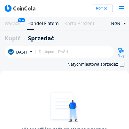
Pomoc
NEW
Wyrazić
Handel Fiatem
Karta Prezent
NGN
Kupić
Sprzedać
DASH
Filtry
Natychmiastowa sprzedaż