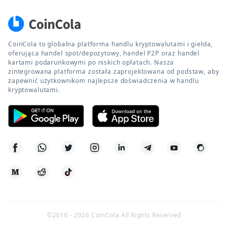
CoinCola to globalna platforma handlu kryptowalutami i giełda,
oferująca handel spot/depozytowy, handel P2P oraz handel
kartami podarunkowymi po niskich opłatach. Nasza
zintegrowana platforma została zaprojektowana od podstaw, aby
zapewnić użytkownikom najlepsze doświadczenia w handlu
kryptowalutami.
©2016 -
2026
CoinCola All Rights Reserved