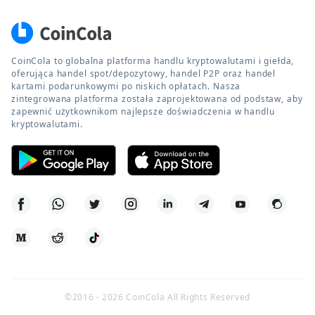
CoinCola to globalna platforma handlu kryptowalutami i giełda,
oferująca handel spot/depozytowy, handel P2P oraz handel
kartami podarunkowymi po niskich opłatach. Nasza
zintegrowana platforma została zaprojektowana od podstaw, aby
zapewnić użytkownikom najlepsze doświadczenia w handlu
kryptowalutami.
©2016 -
2026
CoinCola All Rights Reserved