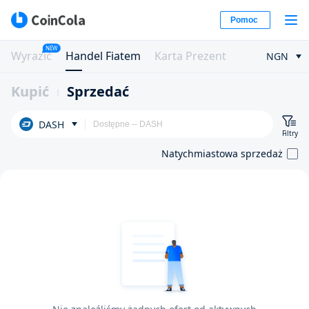
Pomoc
NEW
Wyrazić
Handel Fiatem
Karta Prezent
NGN
Kupić
Sprzedać
DASH
Filtry
Natychmiastowa sprzedaż