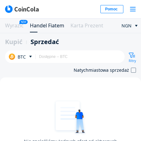
Pomoc
NEW
Wyrazić
Handel Fiatem
Karta Prezent
NGN
Kupić
Sprzedać
BTC
Filtry
Natychmiastowa sprzedaż