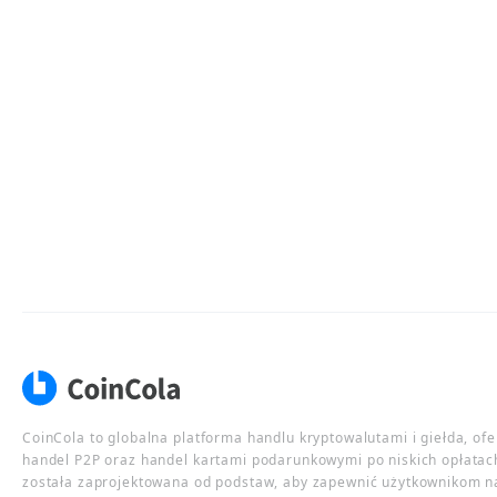
CoinCola to globalna platforma handlu kryptowalutami i giełda, of
handel P2P oraz handel kartami podarunkowymi po niskich opłatac
została zaprojektowana od podstaw, aby zapewnić użytkownikom n