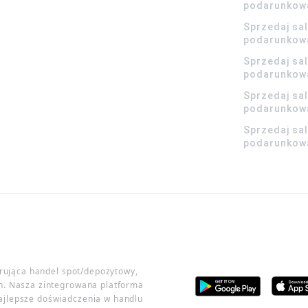
podarunkow
Sprzedaj sa
podarunkow
Sprzedaj sa
podarunkow
Sprzedaj sa
podarunkowa
Sprzedaj sa
podarunkowa
erująca handel spot/depozytowy,
h. Nasza zintegrowana platforma
ajlepsze doświadczenia w handlu