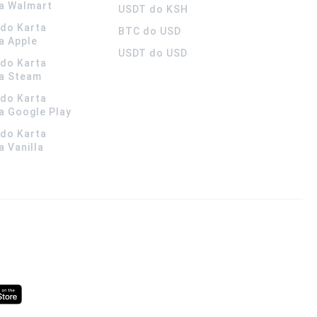
a Walmart
USDT do KSH
ldo Karta
BTC do USD
a Apple
USDT do USD
ldo Karta
a Steam
ldo Karta
 Google Play
ldo Karta
 Vanilla