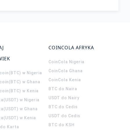
AJ
COINCOLA AFRYKA
WIEK
CoinCola
Nigeria
CoinCola
Ghana
coin(BTC) w Nigeria
CoinCola
Kenia
tcoin(BTC) w Ghana
BTC do Naira
tcoin(BTC) w Kenia
USDT do Nairy
ta(USDT) w Nigeria
BTC do Cedis
ta(USDT) w Ghana
USDT do Cedis
ta(USDT) w Kenia
BTC do KSH
ldo Karta