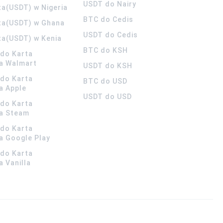
USDT do Nairy
ta(USDT) w Nigeria
BTC do Cedis
ta(USDT) w Ghana
USDT do Cedis
ta(USDT) w Kenia
BTC do KSH
ldo Karta
a Walmart
USDT do KSH
ldo Karta
BTC do USD
a Apple
USDT do USD
ldo Karta
a Steam
ldo Karta
 Google Play
ldo Karta
 Vanilla