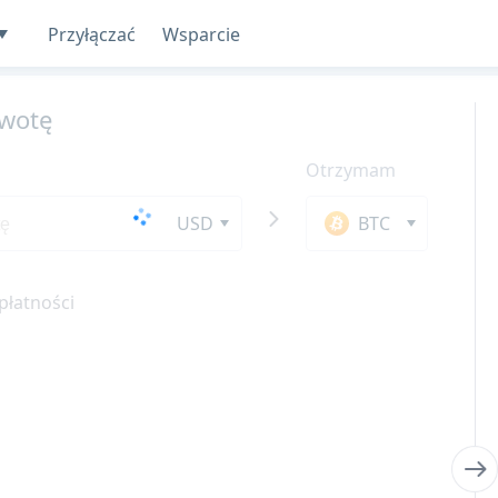
Przyłączać
Wsparcie
wotę
Otrzymam
USD
BTC
płatności