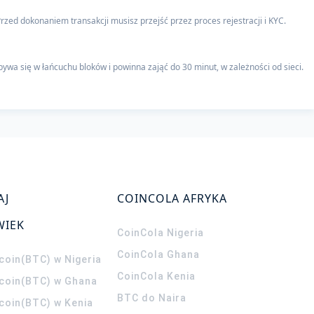
rzed dokonaniem transakcji musisz przejść przez proces rejestracji i KYC.
a się w łańcuchu bloków i powinna zająć do 30 minut, w zależności od sieci.
AJ
COINCOLA AFRYKA
WIEK
CoinCola
Nigeria
CoinCola
Ghana
coin(BTC) w Nigeria
CoinCola
Kenia
tcoin(BTC) w Ghana
BTC do Naira
tcoin(BTC) w Kenia