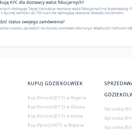
ebuję KYC dla dostawcy walut fiducjarnych?
arnych obsługuje Twoje transakcje wymiany walut fiducjarnych na kryptowaluty. P
o łącznej wartości do 700 euro nie wymagają okazania dowodu tożsamości.
dzić status swojego zamówienia?
enia możesz sprawdzić na stronie zamówień Mercuryo. Większość rozliczeń odbyw
KUPUJ GDZIEKOLWIEK
SPRZEDAW
GDZIEKOL
Kup Bitcoin(BTC) w Nigeria
Kup Bitcoin(BTC) w Ghana
Sprzedaj Bit
Kup Bitcoin(BTC) w Kenia
Sprzedaj Bi
Kup Pęta(USDT) w Nigeria
Sprzedaj Bi