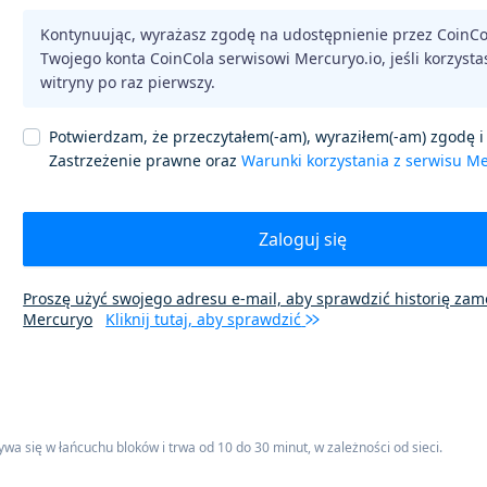
Kontynuując, wyrażasz zgodę na udostępnienie przez CoinC
Twojego konta CoinCola serwisowi Mercuryo.io, jeśli korzystas
witryny po raz pierwszy.
Potwierdzam, że przeczytałem(-am), wyraziłem(-am) zgodę i
Zastrzeżenie prawne oraz
Warunki korzystania z serwisu M
Zaloguj się
Proszę użyć swojego adresu e-mail, aby sprawdzić historię za
Mercuryo
Kliknij tutaj, aby sprawdzić
ywa się w łańcuchu bloków i trwa od 10 do 30 minut, w zależności od sieci.