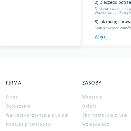
2) Dlaczego potrz
Dostawca walut fiducj
Ważna uwaga: Zakupy 
3) Jak mogę spraw
Status swojego zamówi
Więcej
FIRMA
ZASOBY
O nas
Wsparcie
Ogłoszenie
Opłaty
Warunki korzystania z usługi
Skontaktuj się z nami
Polityka prywatności
Wzmacniacz