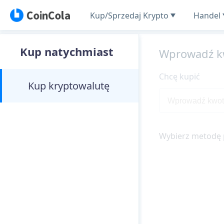
Kup/Sprzedaj Krypto
Handel
Kup natychmiast
Wprowadź k
Chcę kupić
Kup kryptowalutę
Wybierz metodę 