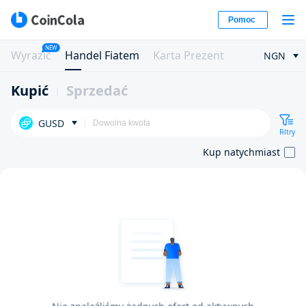
Pomoc
NEW
Wyrazić
Handel Fiatem
Karta Prezent
NGN
Kupić
Sprzedać
GUSD
Filtry
Kup natychmiast