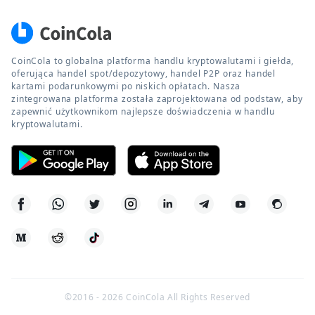
CoinCola to globalna platforma handlu kryptowalutami i giełda,
oferująca handel spot/depozytowy, handel P2P oraz handel
kartami podarunkowymi po niskich opłatach. Nasza
zintegrowana platforma została zaprojektowana od podstaw, aby
zapewnić użytkownikom najlepsze doświadczenia w handlu
kryptowalutami.
©2016 -
2026
CoinCola All Rights Reserved