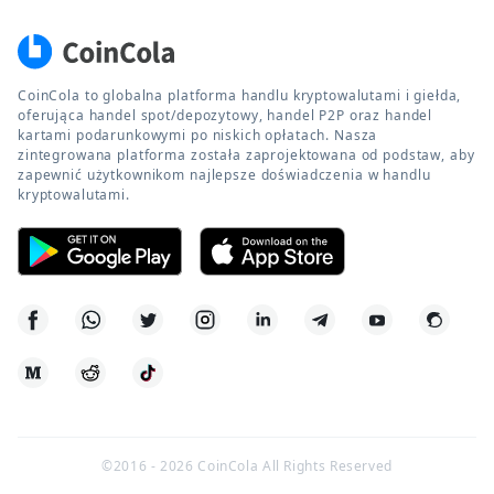
CoinCola to globalna platforma handlu kryptowalutami i giełda,
oferująca handel spot/depozytowy, handel P2P oraz handel
kartami podarunkowymi po niskich opłatach. Nasza
zintegrowana platforma została zaprojektowana od podstaw, aby
zapewnić użytkownikom najlepsze doświadczenia w handlu
kryptowalutami.
©2016 -
2026
CoinCola All Rights Reserved