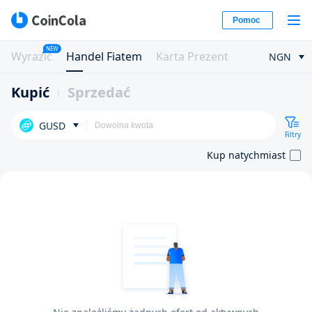
Pomoc
NEW
Wyrazić
Handel Fiatem
Karta Prezent
NGN
Kupić
Sprzedać
GUSD
Filtry
Kup natychmiast