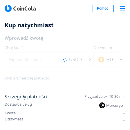
Pomoc
Kup natychmiast
Wprowadź kwotę
Chcę kupić
Otrzymam
USD
BTC
Wybierz metodę płatności
Szczegóły płatności
Przyjazd za ok. 10-30 min
Dostawca usług
Mercuryo
Kwota
-
-
Otrzymasz
-
-