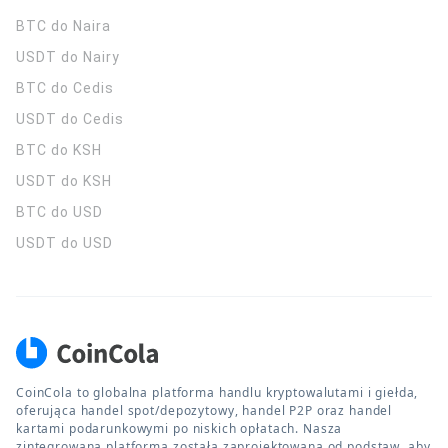
BTC do Naira
USDT do Nairy
BTC do Cedis
USDT do Cedis
BTC do KSH
USDT do KSH
BTC do USD
USDT do USD
CoinCola to globalna platforma handlu kryptowalutami i giełda,
oferująca handel spot/depozytowy, handel P2P oraz handel
kartami podarunkowymi po niskich opłatach. Nasza
zintegrowana platforma została zaprojektowana od podstaw, aby