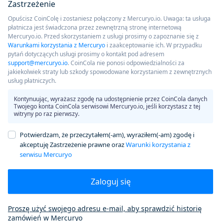
Zastrzeżenie
Opuścisz CoinColę i zostaniesz połączony z Mercuryo.io. Uwaga: ta usługa
płatnicza jest świadczona przez zewnętrzną stronę internetową
Mercuryo.io. Przed skorzystaniem z usługi prosimy o zapoznanie się z
Warunkami korzystania z Mercuryo
i zaakceptowanie ich. W przypadku
pytań dotyczących usługi prosimy o kontakt pod adresem
support@mercuryo.io
. CoinCola nie ponosi odpowiedzialności za
jakiekolwiek straty lub szkody spowodowane korzystaniem z zewnętrznych
usług płatniczych.
Kontynuując, wyrażasz zgodę na udostępnienie przez CoinCola danych
Twojego konta CoinCola serwisowi Mercuryo.io, jeśli korzystasz z tej
witryny po raz pierwszy.
Potwierdzam, że przeczytałem(-am), wyraziłem(-am) zgodę i
akceptuję Zastrzeżenie prawne oraz
Warunki korzystania z
serwisu Mercuryo
Zaloguj się
Proszę użyć swojego adresu e-mail, aby sprawdzić historię
zamówień w Mercuryo