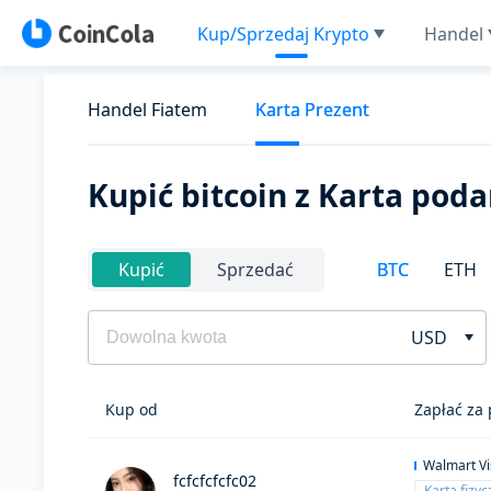
Kup/Sprzedaj Krypto
Handel
Handel Fiatem
Karta Prezent
Kupić bitcoin z Karta po
BTC
ETH
Kupić
Sprzedać
USD
Kup od
Zapłać za
Walmart Vi
fcfcfcfcfc02
Karta fizy