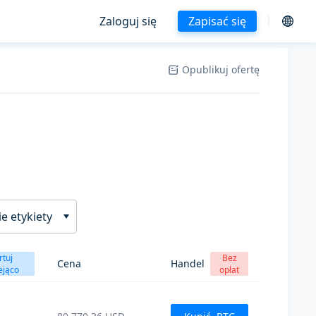
Zaloguj się
Zapisać się
Opublikuj ofertę
e etykiety
rtuj
Bez
Cena
Handel
ejąco
opłat