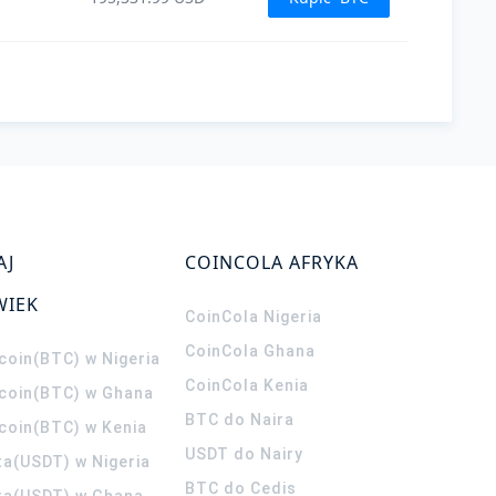
AJ
COINCOLA AFRYKA
WIEK
CoinCola
Nigeria
CoinCola
Ghana
coin(BTC) w Nigeria
CoinCola
Kenia
tcoin(BTC) w Ghana
BTC do Naira
tcoin(BTC) w Kenia
USDT do Nairy
ta(USDT) w Nigeria
BTC do Cedis
ta(USDT) w Ghana