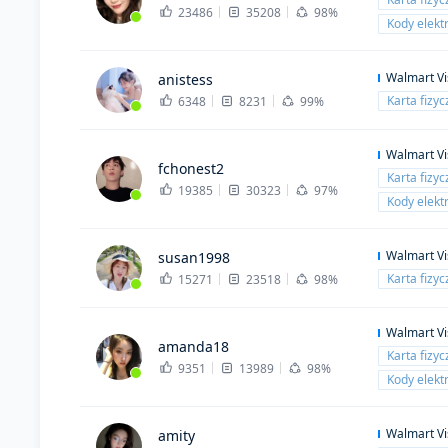
23486
35208
98%
Kody elekt
Walmart Vi
anistess
Karta fizy
6348
8231
99%
Walmart Vi
fchonest2
Karta fizy
19385
30323
97%
Kody elekt
Walmart Vi
susan1998
Karta fizy
15271
23518
98%
Walmart Vi
amanda18
Karta fizy
9351
13989
98%
Kody elekt
Walmart Vi
amity