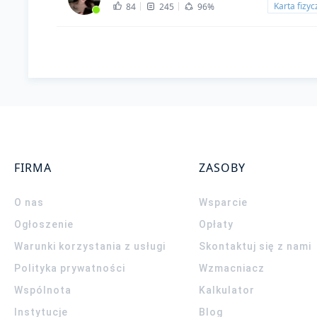
Karta fizy
84
245
96%
FIRMA
ZASOBY
O nas
Wsparcie
Ogłoszenie
Opłaty
Warunki korzystania z usługi
Skontaktuj się z nami
Polityka prywatności
Wzmacniacz
Wspólnota
Kalkulator
Instytucje
Blog