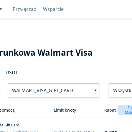
Przyłączać
Wsparcie
darunkowa Walmart Visa
USDT
WALMART_VISA_GIFT_CARD
Wszystki
So
 pomocą
Limit kwoty
Rabat
Mal
sa Gift Card
czna
Brak paragonu