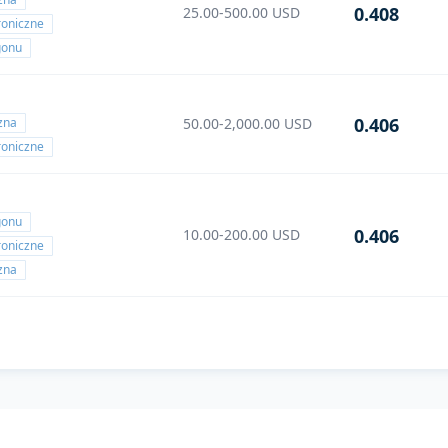
0.408
25.00-500.00
USD
roniczne
gonu
0.406
czna
50.00-2,000.00
USD
roniczne
gonu
0.406
10.00-200.00
USD
roniczne
czna