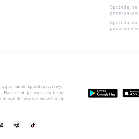
Sprzedaj sa
podarunkowa
Sprzedaj sa
podarunkowa
erująca handel spot/depozytowy,
h. Nasza zintegrowana platforma
ajlepsze doświadczenia w handlu