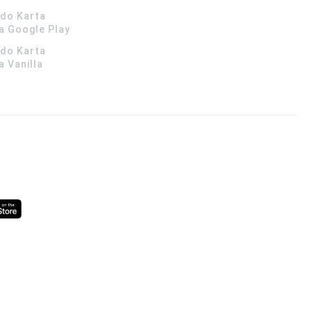
ldo Karta
 Google Play
ldo Karta
 Vanilla