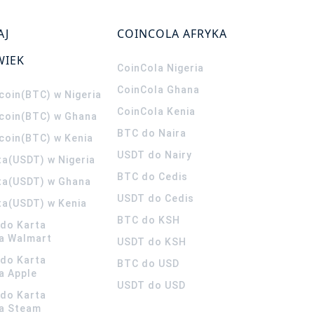
AJ
COINCOLA AFRYKA
WIEK
CoinCola
Nigeria
CoinCola
Ghana
coin(BTC) w Nigeria
CoinCola
Kenia
tcoin(BTC) w Ghana
BTC do Naira
tcoin(BTC) w Kenia
USDT do Nairy
ta(USDT) w Nigeria
BTC do Cedis
ta(USDT) w Ghana
USDT do Cedis
ta(USDT) w Kenia
BTC do KSH
ldo Karta
a Walmart
USDT do KSH
ldo Karta
BTC do USD
a Apple
USDT do USD
ldo Karta
a Steam