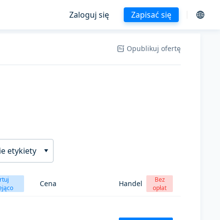
Zaloguj się
Zapisać się
Opublikuj ofertę
e etykiety
rtuj
Bez
Cena
Handel
ejąco
opłat