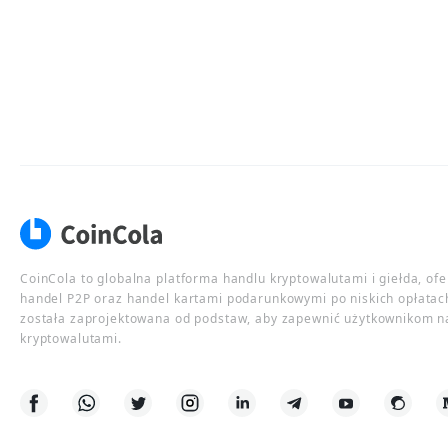
CoinCola to globalna platforma handlu kryptowalutami i giełda, of
handel P2P oraz handel kartami podarunkowymi po niskich opłatac
została zaprojektowana od podstaw, aby zapewnić użytkownikom n
kryptowalutami.