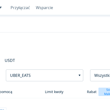
Przyłączać
Wsparcie
USDT
UBER_EATS
Wszystki
So
 pomocą
Limit kwoty
Rabat
Mal
czna