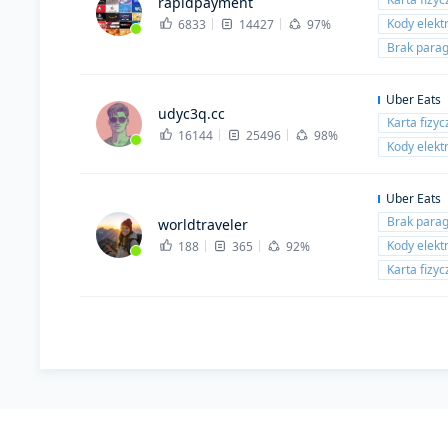
rapidpayment
Kody elekt
6833
14427
97%
Brak para
Uber Eats
udyc3q.cc
Karta fizy
16144
25496
98%
Kody elekt
Uber Eats
Brak para
worldtraveler
Kody elekt
188
365
92%
Karta fizy