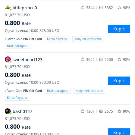
littleprince0
3844
5382
98%
81,073.70
USD
0.800
Rate
Kupić
Ograniczenia
:
10.00-878.00
USD
Razer Gold PIN Gift Card
Karta fizyczna
Kody elektroniczne
Brak paragonu
sweetheart123
3652
5200
98%
81,073.70
USD
0.800
Rate
Kupić
Ograniczenia
:
10.00-870.00
USD
Razer Gold PIN Gift Card
Brak paragonu
Kody elektroniczne
Karta fizyczna
bash0147
1307
2675
90%
81,073.70
USD
0.800
Rate
Kupić
Ograniczenia
:
10.00-100.00
USD