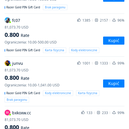
Razer Gold PIN Gift Card
Brak paragonu
fc07
1385
2157
96%
81,073.70
USD
0.800
Rate
Kupić
Ograniczenia
:
10.00-500.00
USD
Razer Gold PIN Gift Card
Karta fizyczna
Kody elektroniczne
junvu
1001
1333
99%
81,073.70
USD
0.800
Rate
Kupić
Ograniczenia
:
10.00-1,041.00
USD
Razer Gold PIN Gift Card
Kody elektroniczne
Karta fizyczna
Brak paragonu
bxkoxw.cc
133
233
99%
BX
81,073.70
USD
0.800
Rate