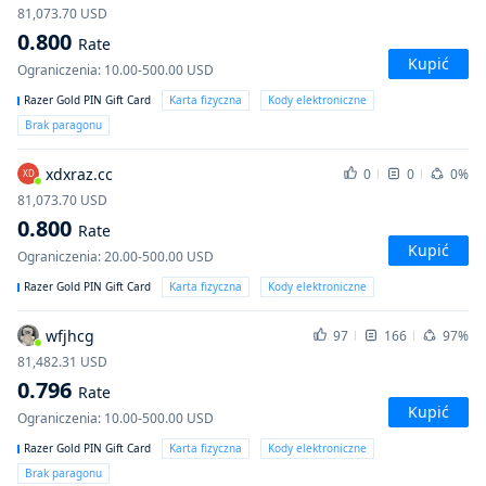
81,073.70
USD
0.800
Rate
Kupić
Ograniczenia
:
10.00-500.00
USD
Razer Gold PIN Gift Card
Karta fizyczna
Kody elektroniczne
Brak paragonu
xdxraz.cc
0
0
0%
XD
81,073.70
USD
0.800
Rate
Kupić
Ograniczenia
:
20.00-500.00
USD
Razer Gold PIN Gift Card
Karta fizyczna
Kody elektroniczne
wfjhcg
97
166
97%
81,482.31
USD
0.796
Rate
Kupić
Ograniczenia
:
10.00-500.00
USD
Razer Gold PIN Gift Card
Karta fizyczna
Kody elektroniczne
Brak paragonu