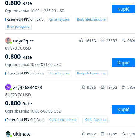
0.800
Rate
Kupić
Ograniczenia
:
10.00-1,385.00
USD
Razer Gold PIN Gift Card
Karta fizyczna
Kody elektroniczne
Brak paragonu
udyc3q.cc
16153
25507
98%
81,073.70
USD
0.800
Rate
Kupić
Ograniczenia
:
10.00-831.00
USD
Razer Gold PIN Gift Card
Karta fizyczna
Kody elektroniczne
zzy476834073
9236
13452
98%
ZZ
81,073.70
USD
0.800
Rate
Kupić
Ograniczenia
:
10.00-500.00
USD
Razer Gold PIN Gift Card
Kody elektroniczne
Karta fizyczna
ultimate
6922
11785
97%