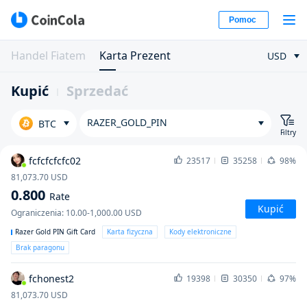
Pomoc
Handel Fiatem
Karta Prezent
USD
Kupić
Sprzedać
RAZER_GOLD_PIN
BTC
Filtry
fcfcfcfcfc02
23517
35258
98%
81,073.70
USD
0.800
Rate
Kupić
Ograniczenia
:
10.00-1,000.00
USD
Razer Gold PIN Gift Card
Karta fizyczna
Kody elektroniczne
Brak paragonu
fchonest2
19398
30350
97%
81,073.70
USD