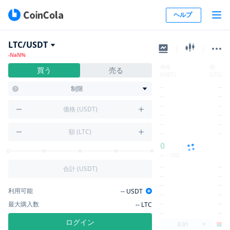
ヘルプ
LTC/USDT
|
|
-NaN%
価格
額
買う
売る
(USDT)
(LTC)
--
--
制限
--
--
--
--
価格 (USDT)
--
--
--
--
額 (LTC)
--
--
0
≈ -- USD
--
--
合計 (USDT)
--
--
--
--
利用可能
--
USDT
--
--
最大購入数
--
--
--
LTC
--
--
ログイン
0.01