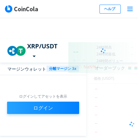
ヘルプ
--
--
XRP/USDT
--
24時間高
--
--
24時間最低
--
--
≈ --
-
24時間ボリュー
-
--
USD
NaN%
ム
-
オーダーブック
マージンウォレット
分離マージン 3x
--
価格 (USDT)
マージン率
--
%
--
?
インデックス価格
--
--
清算
--
ログインしてアセットを表示
--
役に立ちます。 XRP
0
--
役に立ちます。
ログイン
0
USDT
--
--
送金
借りる
返済
--