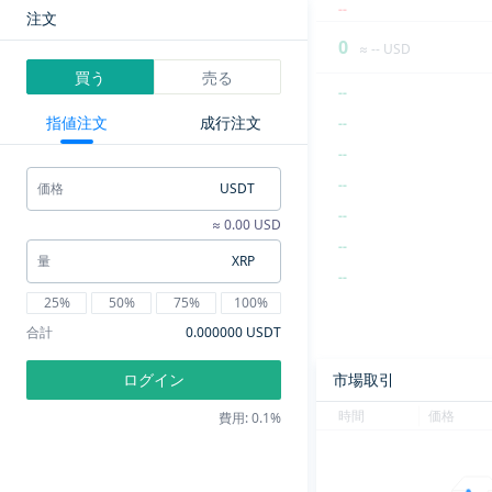
--
注文
0
≈ -- USD
買う
売る
--
指値注文
成行注文
--
--
--
価格
USDT
--
≈ 0.00 USD
--
量
XRP
--
25%
50%
75%
100%
--
合計
0.000000 USDT
--
--
ログイン
市場取引
--
時間
価格
費用: 0.1%
--
--