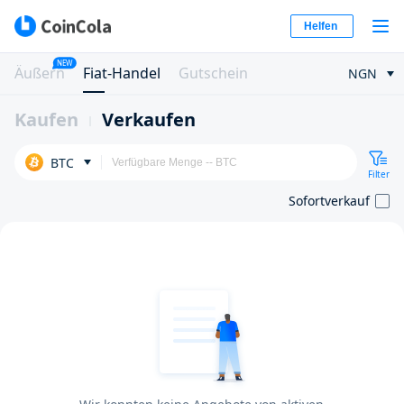
Helfen
NEW
Äußern
Fiat-Handel
Gutschein
NGN
Kaufen
Verkaufen
BTC
Filter
Sofortverkauf