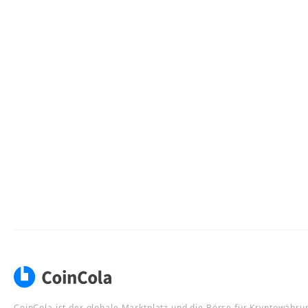
CoinCola ist der globale Marktplatz und die Börse für Kryptowähru