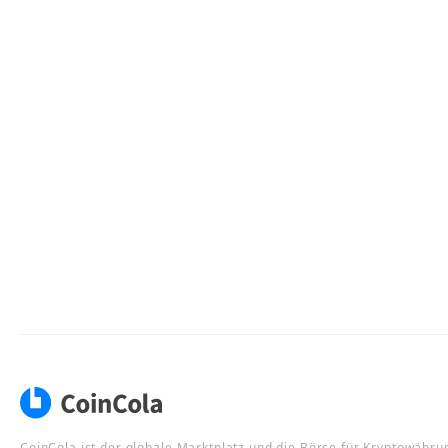
CoinCola ist der globale Marktplatz und die Börse für Kryptowähru