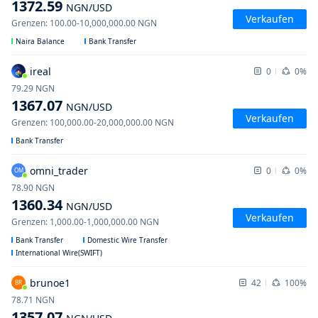
1372.59
NGN
/USD
Verkaufen
Grenzen
:
100.00
-
10,000,000.00
NGN
Naira Balance
Bank Transfer
ireal
0
0%
79.29
NGN
1367.07
NGN
/USD
Verkaufen
Grenzen
:
100,000.00
-
20,000,000.00
NGN
Bank Transfer
omni_trader
0
0%
OM
78.90
NGN
1360.34
NGN
/USD
Verkaufen
Grenzen
:
1,000.00
-
1,000,000.00
NGN
Bank Transfer
Domestic Wire Transfer
International Wire(SWIFT)
brunoe1
42
100%
BR
78.71
NGN
1357.07