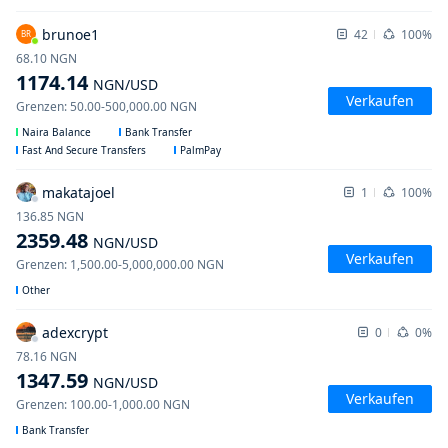
brunoe1
42
100%
BR
68.10
NGN
1174.14
NGN
/USD
Verkaufen
Grenzen
:
50.00
-
500,000.00
NGN
Naira Balance
Bank Transfer
Fast And Secure Transfers
PalmPay
makatajoel
1
100%
136.85
NGN
2359.48
NGN
/USD
Verkaufen
Grenzen
:
1,500.00
-
5,000,000.00
NGN
Other
adexcrypt
0
0%
78.16
NGN
1347.59
NGN
/USD
Verkaufen
Grenzen
:
100.00
-
1,000.00
NGN
Bank Transfer