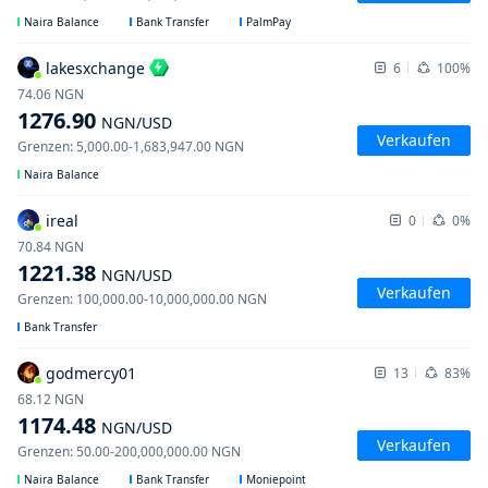
Naira Balance
Bank Transfer
PalmPay
lakesxchange
6
100%
74.06
NGN
1276.90
NGN
/USD
Verkaufen
Grenzen
:
5,000.00
-
1,683,947.00
NGN
Naira Balance
ireal
0
0%
70.84
NGN
1221.38
NGN
/USD
Verkaufen
Grenzen
:
100,000.00
-
10,000,000.00
NGN
Bank Transfer
godmercy01
13
83%
68.12
NGN
1174.48
NGN
/USD
Verkaufen
Grenzen
:
50.00
-
200,000,000.00
NGN
Naira Balance
Bank Transfer
Moniepoint