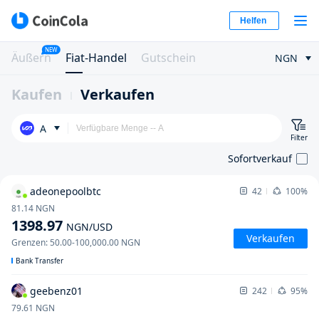
Helfen
NEW
Äußern
Fiat-Handel
Gutschein
NGN
Kaufen
Verkaufen
A
Filter
Sofortverkauf
adeonepoolbtc
42
100%
81.14
NGN
1398.97
NGN
/USD
Verkaufen
Grenzen
:
50.00
-
100,000.00
NGN
Bank Transfer
geebenz01
242
95%
79.61
NGN