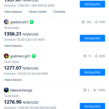
NGN
/USD
Verkaufen
Grenzen
:
1,000.00
-
1,000,000.00
NGN
Naira Balance
Bank Transfer
PalmPay
geebenz01
242
95%
78.66
NGN
1356.21
NGN
/USD
Verkaufen
Grenzen
:
50.00
-
5,821.00
NGN
Naira Balance
godmercy01
13
83%
74.07
NGN
1277.07
NGN
/USD
Verkaufen
Grenzen
:
100.00
-
53,924.00
NGN
Naira Balance
lakesxchange
6
100%
74.06
NGN
1276.90
NGN
/USD
Verkaufen
Grenzen
:
1,000.00
-
50,000,000.00
NGN