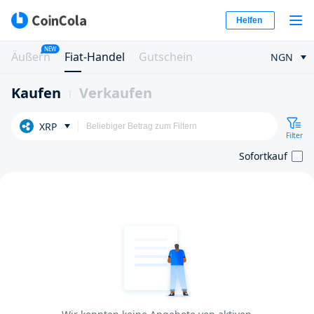
Helfen
NEW
Äußern
Fiat-Handel
Gutschein
NGN
Kaufen
Verkaufen
XRP
Filter
Sofortkauf