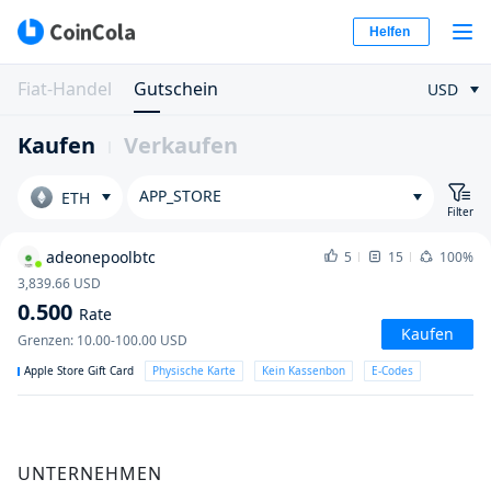
Helfen
Fiat-Handel
Gutschein
USD
Kaufen
Verkaufen
APP_STORE
ETH
Filter
adeonepoolbtc
5
15
100%
3,839.66
USD
0.500
Rate
Kaufen
Grenzen
:
10.00-100.00
USD
Apple Store Gift Card
Physische Karte
Kein Kassenbon
E-Codes
UNTERNEHMEN