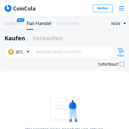
Helfen
NEW
Äußern
Fiat-Handel
Gutschein
NGN
Kaufen
Verkaufen
BTC
Filter
Sofortkauf