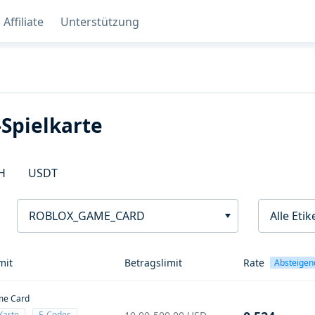
Affiliate
Unterstützung
-Spielkarte
H
USDT
ROBLOX_GAME_CARD
Alle Etik
mit
Betragslimit
Rate
Absteigen
me Card
Karte
E-Codes