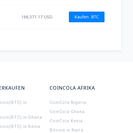
166,571.17
USD
Kaufen
BTC
VERKAUFEN
COINCOLA AFRIKA
coin(BTC) in
CoinCola
Nigeria
CoinCola
Ghana
tcoin(BTC) in Ghana
CoinCola
Kenia
coin(BTC) in Kenia
Bitcoin in Naira