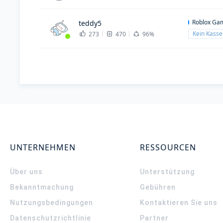
Roblox Ga
teddy5
Kein Kass
273
470
96%
UNTERNEHMEN
RESSOURCEN
Über uns
Unterstützung
Bekanntmachung
Gebühren
Nutzungsbedingungen
Kontaktieren Sie uns
Datenschutzrichtlinie
Partner