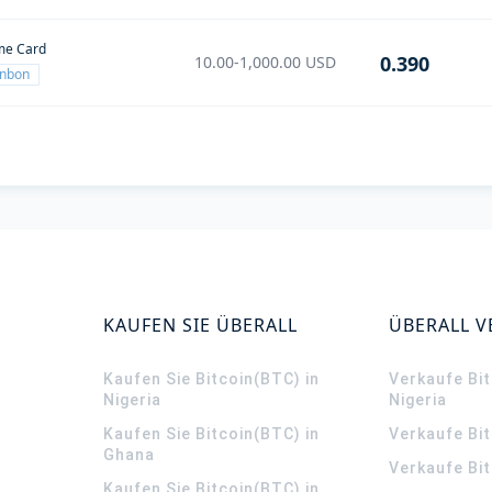
me Card
0.390
10.00-1,000.00
USD
enbon
KAUFEN SIE ÜBERALL
ÜBERALL 
Kaufen Sie Bitcoin(BTC) in
Verkaufe Bit
Nigeria
Nigeria
Kaufen Sie Bitcoin(BTC) in
Verkaufe Bi
Ghana
Verkaufe Bit
Kaufen Sie Bitcoin(BTC) in