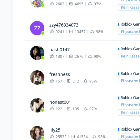
2602
4695
97%
Kein Kass
Roblox Ga
zzy476834073
ZZ
Physische 
9241
13457
98%
Roblox Ga
bash0147
Kein Kass
1307
2676
90%
Roblox Ga
freshness
Physische 
157
312
95%
Roblox Ga
honest001
Physische 
122
195
97%
Kein Kass
Roblox Ga
lily25
Physische 
25532
41534
98%