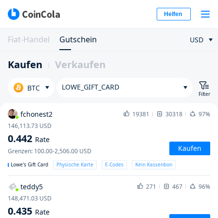
Helfen
Fiat-Handel
Gutschein
USD
Kaufen
Verkaufen
LOWE_GIFT_CARD
BTC
Filter
fchonest2
19381
30318
97%
146,113.73
USD
0.442
Rate
Kaufen
Grenzen
:
100.00-2,506.00
USD
Lowe's Gift Card
Physische Karte
E-Codes
Kein Kassenbon
teddy5
271
467
96%
148,471.03
USD
0.435
Rate