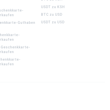
USDT zu KSH
schenkkarte-
BTC zu USD
rkaufen
USDT zu USD
enkkarte-Guthaben
henkkarte-
rkaufen
-Geschenkkarte-
rkaufen
chenkkarte-
rkaufen