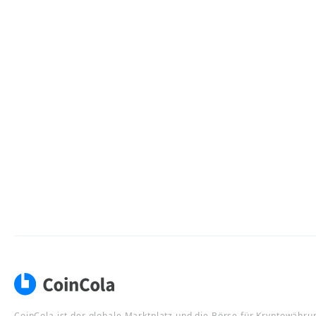
CoinCola ist der globale Marktplatz und die Börse für Kryptowähru