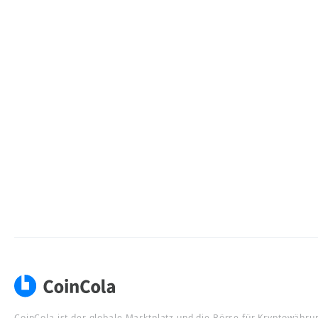
CoinCola ist der globale Marktplatz und die Börse für Kryptowähru