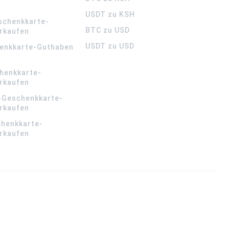
USDT zu KSH
schenkkarte-
BTC zu USD
rkaufen
USDT zu USD
enkkarte-Guthaben
henkkarte-
rkaufen
-Geschenkkarte-
rkaufen
chenkkarte-
rkaufen