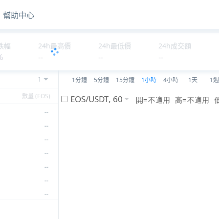
幫助中心
--
--
--
跌幅
24h最高價
24h最低價
24h成交額
%
--
--
--
--
--
1
1分鐘
5分鐘
15分鐘
1小時
4小時
1天
1週
--
數量 (EOS)
--
--
--
--
--
--
--
--