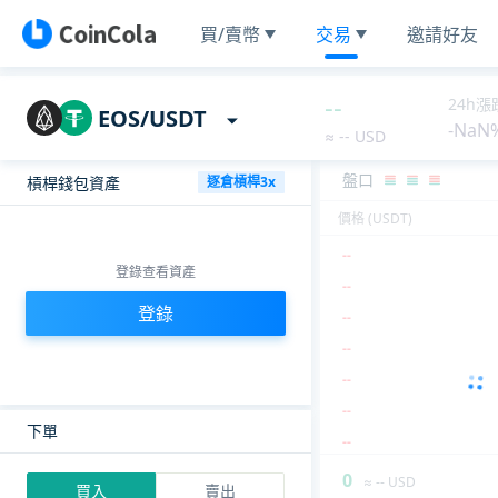
買/賣幣
交易
邀請好友
--
--
--
--
24h漲
EOS/USDT
-NaN
--
≈ -- USD
--
盤口
槓桿錢包資產
逐倉槓桿3x
--
價格 (USDT)
保證金率
--
%
--
?
指數價
--
--
強平價
--
登錄查看資產
--
可用 EOS
0
登錄
--
可用 USDT
0
--
劃轉
借幣
還幣
--
--
下單
--
0
≈ -- USD
買入
賣出