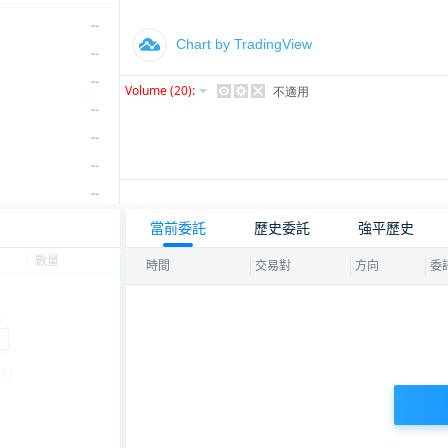
--
--
--
--
--
--
--
--
當前委託
歷史委託
強平歷史
--
數量
時間
交易對
方向
委託
--
--
--
--
料
--