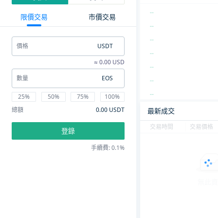
--
限價交易
市價交易
--
--
價格
USDT
--
≈ 0.00 USD
--
數量
EOS
--
--
25%
50%
75%
100%
--
總額
0.00 USDT
最新成交
--
交易時間
交易價格
登錄
--
手續費: 0.1%
--
--
--
無此資
--