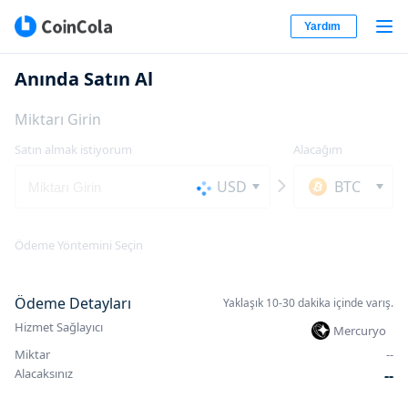
Yardım
Anında Satın Al
Miktarı Girin
Satın almak istiyorum
Alacağım
USD
BTC
Ödeme Yöntemini Seçin
Ödeme Detayları
Yaklaşık 10-30 dakika içinde varış.
Hizmet Sağlayıcı
Mercuryo
Miktar
-
-
Alacaksınız
-
-