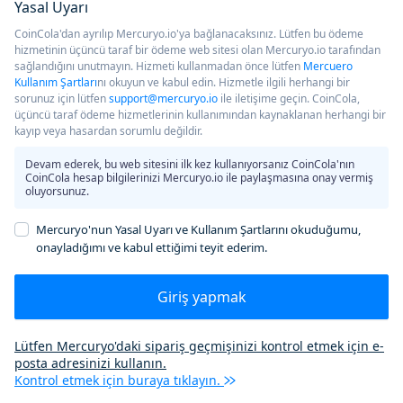
Yasal Uyarı
CoinCola'dan ayrılıp Mercuryo.io'ya bağlanacaksınız. Lütfen bu ödeme
hizmetinin üçüncü taraf bir ödeme web sitesi olan Mercuryo.io tarafından
sağlandığını unutmayın. Hizmeti kullanmadan önce lütfen
Mercuero
Kullanım Şartları
nı okuyun ve kabul edin. Hizmetle ilgili herhangi bir
sorunuz için lütfen
support@mercuryo.io
ile iletişime geçin. CoinCola,
üçüncü taraf ödeme hizmetlerinin kullanımından kaynaklanan herhangi bir
kayıp veya hasardan sorumlu değildir.
Devam ederek, bu web sitesini ilk kez kullanıyorsanız CoinCola'nın
CoinCola hesap bilgilerinizi Mercuryo.io ile paylaşmasına onay vermiş
oluyorsunuz.
Mercuryo'nun Yasal Uyarı ve Kullanım Şartlarını okuduğumu,
onayladığımı ve kabul ettiğimi teyit ederim.
Giriş yapmak
Lütfen Mercuryo'daki sipariş geçmişinizi kontrol etmek için e-
posta adresinizi kullanın.
Kontrol etmek için buraya tıklayın.