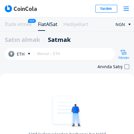
Yardım
NEW
İfade etmek
FiatAlSat
HediyeKart
NGN
Satın almak
Satmak
ETH
Filtreler
Anında Satış