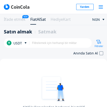
Yardım
NEW
İfade etmek
FiatAlSat
HediyeKart
NGN
Satın almak
Satmak
USDT
Filtreler
Anında Satın Al