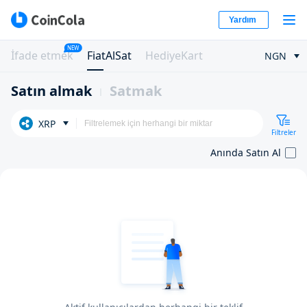
Yardım
NEW
İfade etmek
FiatAlSat
HediyeKart
NGN
Satın almak
Satmak
XRP
Filtreler
Anında Satın Al