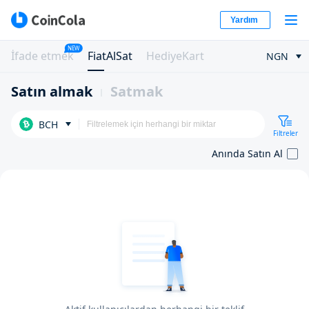
Yardım
NEW
İfade etmek
FiatAlSat
HediyeKart
NGN
Satın almak
Satmak
BCH
Filtreler
Anında Satın Al