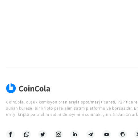
CoinCola, düşük komisyon oranlarıyla spot/marj ticareti, P2P ticaret
sunan küresel bir kripto para alım satım platformu ve borsasıdır. E
en iyi kripto para alım satım deneyimini sunmak için sıfırdan tasarl