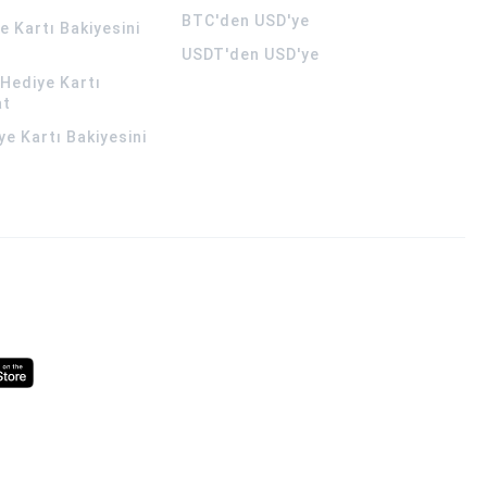
BTC'den USD'ye
 Kartı Bakiyesini
USDT'den USD'ye
Hediye Kartı
at
ye Kartı Bakiyesini