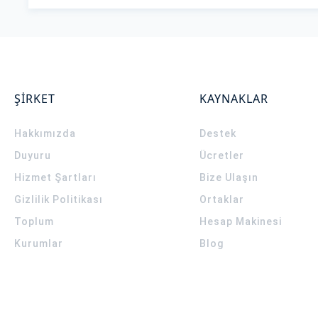
ŞİRKET
KAYNAKLAR
Hakkımızda
Destek
Duyuru
Ücretler
Hizmet Şartları
Bize Ulaşın
Gizlilik Politikası
Ortaklar
Toplum
Hesap Makinesi
Kurumlar
Blog