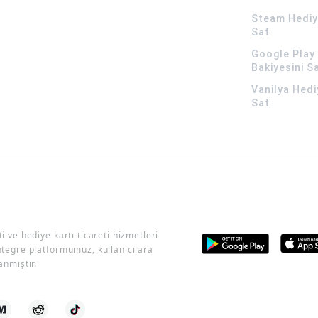
Steam Hediye
Sat
Google Play 
Bakiyesini S
Vanilya Hedi
Sat
i ve hediye kartı ticareti hizmetleri
ntegre platformumuz, kullanıcılara
anmıştır.