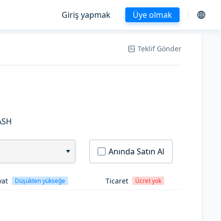
Giriş yapmak
Üye olmak
Teklif Gönder
ASH
Anında Satın Al
yat
Ticaret
Düşükten yükseğe
Ücret yok