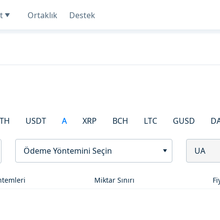
t
Ortaklık
Destek
TH
USDT
A
XRP
BCH
LTC
GUSD
D
Ödeme Yöntemini Seçin
UA
temleri
Miktar Sınırı
Fi