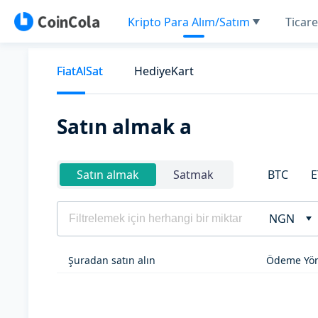
Kripto Para Alım/Satım
Ticare
FiatAlSat
HediyeKart
Satın almak a
BTC
E
Satın almak
Satmak
NGN
Şuradan satın alın
Ödeme Yön