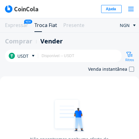
Ajuda
NEW
Expressar
Troca Fiat
Presente
NGN
Comprar
Vender
USDT
Filtros
Venda instantânea