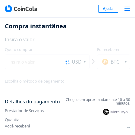
Ajuda
Compra instantânea
Insira o valor
Quero comprar
Eu receberei
USD
BTC
Escolha o método de pagamento
Chegue em aproximadamente 10 a 30
Detalhes do pagamento
minutos.
Prestador de Serviços
Mercuryo
Quantia
-
-
Você receberá
-
-