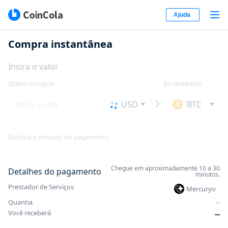
Ajuda
Compra instantânea
Insira o valor
Quero comprar
Eu receberei
USD
BTC
Escolha o método de pagamento
Chegue em aproximadamente 10 a 30
Detalhes do pagamento
minutos.
Prestador de Serviços
Mercuryo
Quantia
-
-
Você receberá
-
-