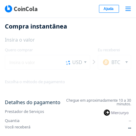
Ajuda
Compra instantânea
Insira o valor
Quero comprar
Eu receberei
USD
BTC
Escolha o método de pagamento
Chegue em aproximadamente 10 a 30
Detalhes do pagamento
minutos.
Prestador de Serviços
Mercuryo
Quantia
-
-
Você receberá
-
-