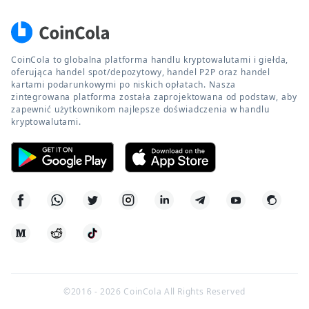
CoinCola to globalna platforma handlu kryptowalutami i giełda,
oferująca handel spot/depozytowy, handel P2P oraz handel
kartami podarunkowymi po niskich opłatach. Nasza
zintegrowana platforma została zaprojektowana od podstaw, aby
zapewnić użytkownikom najlepsze doświadczenia w handlu
kryptowalutami.
©2016 -
2026
CoinCola All Rights Reserved