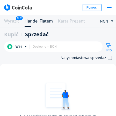
Pomoc
NEW
Wyrazić
Handel Fiatem
Karta Prezent
NGN
Kupić
Sprzedać
BCH
Filtry
Natychmiastowa sprzedaż