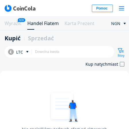
Pomoc
NEW
Wyrazić
Handel Fiatem
Karta Prezent
NGN
Kupić
Sprzedać
LTC
Filtry
Kup natychmiast