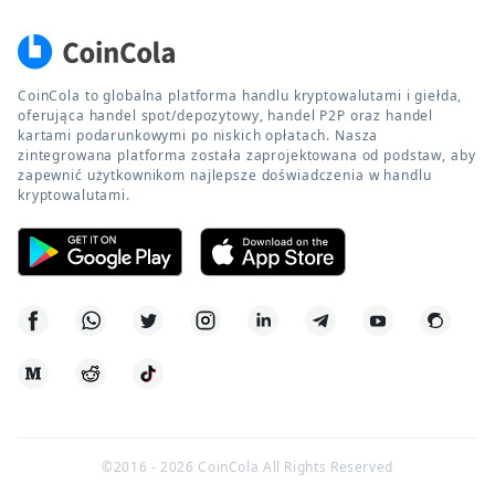
CoinCola to globalna platforma handlu kryptowalutami i giełda,
oferująca handel spot/depozytowy, handel P2P oraz handel
kartami podarunkowymi po niskich opłatach. Nasza
zintegrowana platforma została zaprojektowana od podstaw, aby
zapewnić użytkownikom najlepsze doświadczenia w handlu
kryptowalutami.
©2016 -
2026
CoinCola All Rights Reserved